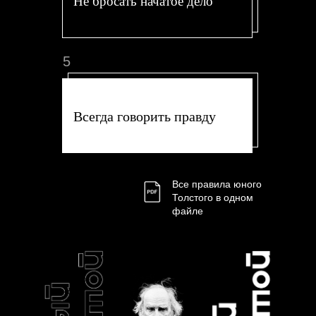
Не бросать начатое дело
5
Всегда говорить правду
Все правила юного
Толстого в одном
файле