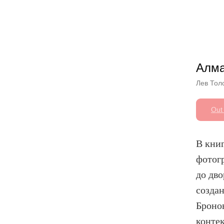
Другие книги
Алма
Лев Тол
Out 
В кни
фотог
до дв
созда
Броно
контек