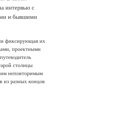
на интервью с
ими и бывшими
ли фиксирующая их
жами, проектными
путеводитель
тарой столицы
воим неповторимым
в из разных концов