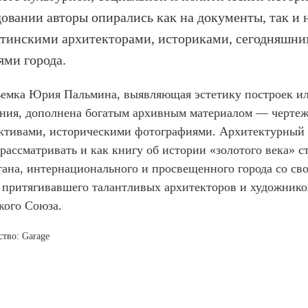
овании авторы опирались как на документы, так и 
атинскими архитекторами, историками, сегодняшн
ями города.
емка Юрия Пальмина, выявляющая эстетику построек и
ния, дополнена богатым архивным материалом — черте
ктивами, историческими фотографиями. Архитектурный 
рассматривать и как книгу об истории «золотого века» с
тана, интернационального и просвещенного города со с
 притягивавшего талантливых архитекторов и художнико
кого Союза.
ство: Garage