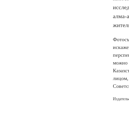
исслед
алма-
жител
Фотосъ
искаже
перспе
можно 
Казахс
лицом,
Советс
Издатель