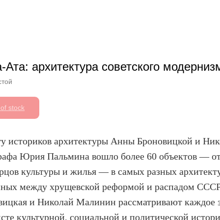
-Ата: архитектура советского модерниз
стой
of stock
гу историков архитектуры Анны Броновицкой и Ни
рафа Юрия Пальмина вошло более 60 объектов — от
орцов культуры и жилья — в самых разных архитект
нных между хрущевской реформой и распадом СССР
вицкая и Николай Малинин рассматривают каждое 
сте культурной, социальной и политической истори