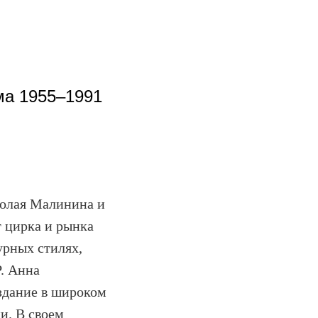
ма 1955–1991
колая Малинина и
 цирка и рынка
урных стилях,
. Анна
здание в широком
и. В своем