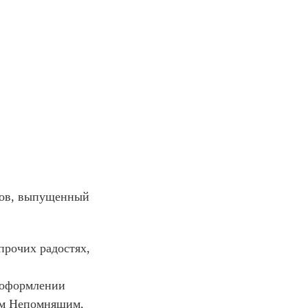
зов, выпущенный
прочих радостях,
 оформлении
ом Непомнящим,