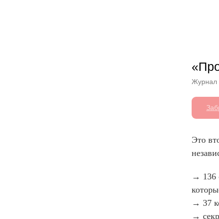
Другие книги
«Про
Журнал
Заб
Это вт
незав
→ 136 
которы
→ 37 к
→ секр