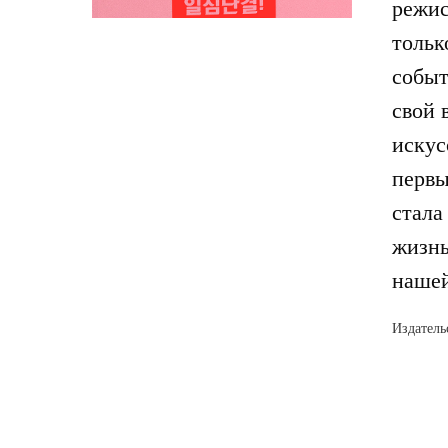
режис
тольк
событ
свой 
искус
первы
стала
жизнь
нашей
Издатель