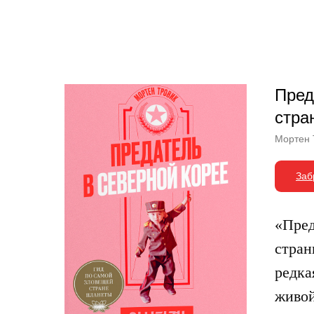
Другие книги
Пред
стра
Мортен 
Заб
«Пред
стран
редка
живой