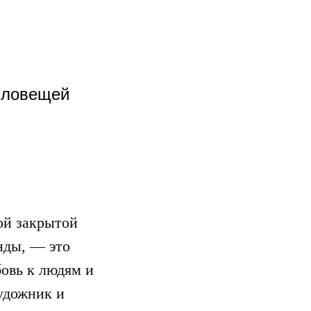
 зловещей
ой закрытой
нды, — это
бовь к людям и
удожник и