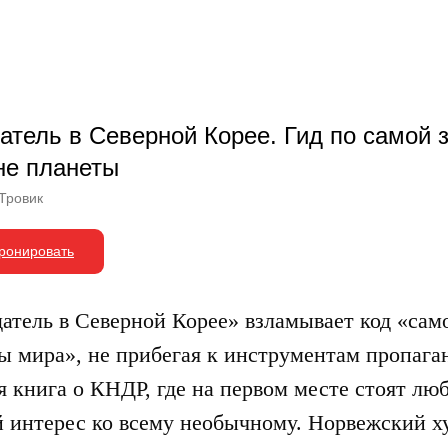
атель в Северной Корее. Гид по самой
не планеты
Тровик
ронировать
атель в Северной Корее» взламывает код «сам
ы мира», не прибегая к инструментам пропага
я книга о КНДР, где на первом месте стоят лю
 интерес ко всему необычному. Норвежский х