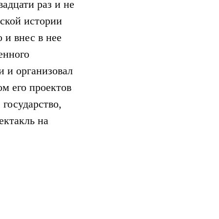
адцати раз и не
йской истории
 и внес в нее
енного
и и организовал
м его проектов
 государство,
ектакль на