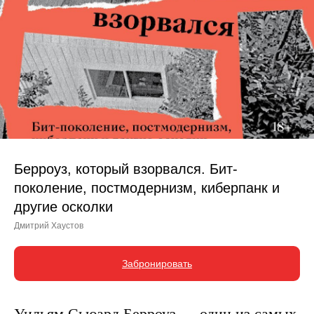
Берроуз, который взорвался. Бит-
поколение, постмодернизм, киберпанк и
другие осколки
Дмитрий Хаустов
Забронировать
Уильям Сьюард Берроуз — один из самых