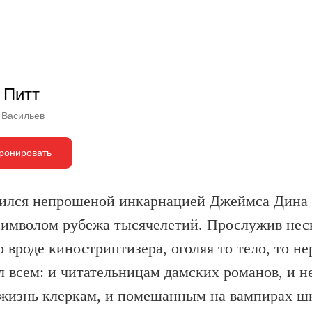
 Питт
 Васильев
ронировать
ился непрошеной инкарнацией Джеймса Дина 
символом рубежа тысячелетий. Прослужив нес
о вроде киностриптизера, оголяя то тело, то н
л всем: и читательницам дамских романов, и 
жизнь клеркам, и помешанным на вампирах ш