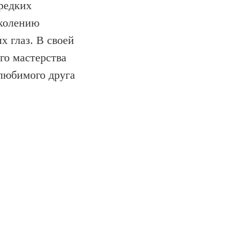
 редких
околению
х глаз. В своей
го мастерства
 любимого друга