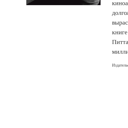
киноа
долго
вырас
книге
Питта
милли
Издатель