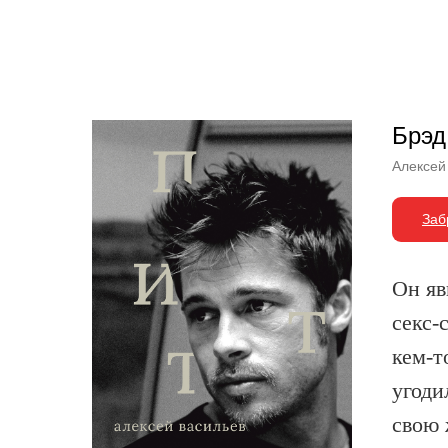
Другие книги
Брэд
Алексей
Заб
Он яв
секс‑
кем‑т
угоди
свою 