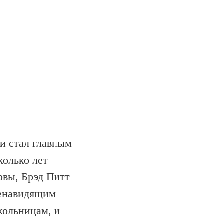
и стал главным
колько лет
ервы, Брэд Питт
ненавидящим
кольницам, и