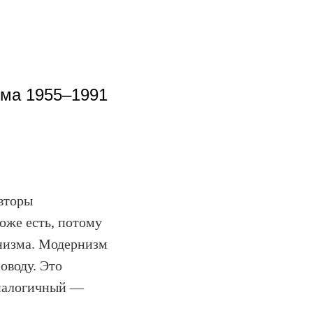
зма 1955–1991
вторы
оже есть, потому
рнизма. Модернизм
оводу. Это
диалогичный —