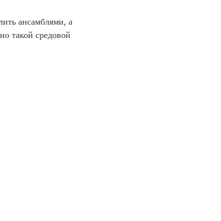
лить ансамблями, а
нно такой средовой