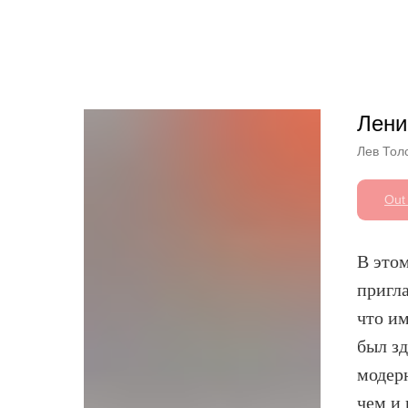
Другие книги
Лени
Лев Тол
Out 
В это
пригла
что и
был зд
модер
чем и 