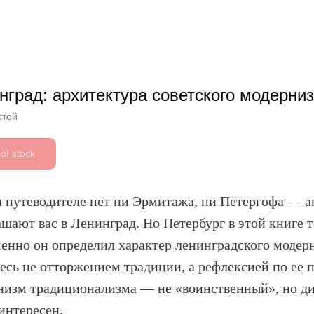
нград: архитектура советского модерни
стой
of stock
м путеводителе нет ни Эрмитажа, ни Петергофа — а
шают вас в Ленинград. Но Петербург в этой книге т
менно он определил характер ленинградского моде
есь не отторжением традиции, а рефлексией по ее п
низм традиционализма — не «воинственный», но 
интересен.